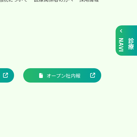
I
診
療
N
A
V
オープン社内報