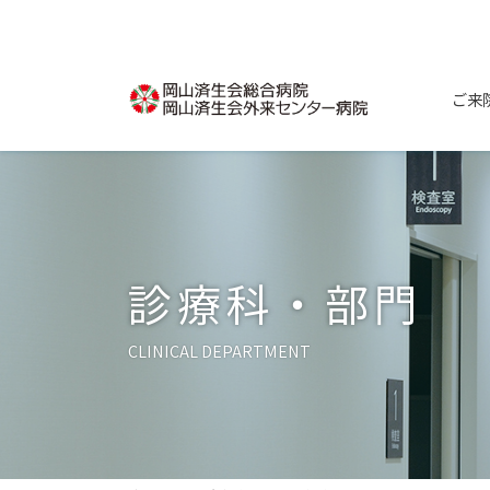
コ
ナ
ン
ビ
テ
ゲ
ン
ー
ご来
ツ
シ
へ
ョ
ス
ン
キ
に
ッ
移
プ
動
診療科・部門
CLINICAL DEPARTMENT