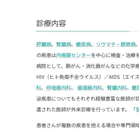
診療内容
肝臓病
、
腎臓病
、
糖尿病
、
リウマチ・膠原病
の疾患は
内視鏡センター
を中心に検査・治療
病院として、肺がん・消化器がんなどの化学
HIV（ヒト免疫不全ウイルス）／AIDS（エ
科
、
呼吸器内科
、
循環器内科
、
腎臓内科
、
糖
泌疾患についてもそれぞれ経験豊富な医師が
遣された医師が外来診療を行っています。 「
患者さんが複数の疾患を抱える場合や専門領