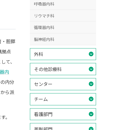
呼吸器内科
リウマチ科
循環器内科
脳神経内科
管・胆膵
携拠点
外科
として、
その他診療科
器内
等の内分
センター
学から派
チーム
看護部門
ます。
薬剤部門