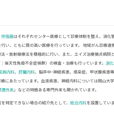
、
呼吸器
はそれぞれセンター医療として診療体制を整え、消化
を行い、ともに質の高い医療を行っています。 地域がん診療連
療法・放射線療法を積極的に行い、また、エイズ治療拠点病院
イズ：後天性免疫不全症候群）の検査・治療も行っています。
消化
尿病内科
、
肝臓内科
、脳卒中･神経疾患、感染症、甲状腺疾患
診療にあたっています。血液疾患、神経内科については岡山大
禁煙外来
」などの特徴ある専門外来も開かれています。
域を特定できない場合の紹介先として、
総合内科
を設置してい