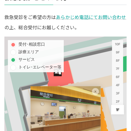
救急受診をご希望の方は
あらかじめ電話にてお問い合わせ
の上、総合受付にお越しください。
受付･相談窓口
10F
診療エリア
9F
サービス
8F
トイレ･エレベーター等
7F
6F
4F
3F
2F
1F