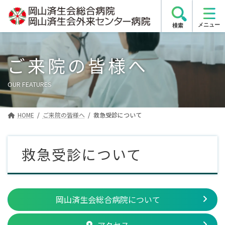
コ
ナ
ン
ビ
検索
テ
ゲ
ン
ー
ツ
シ
ご来院の皆様へ
へ
ョ
ス
ン
OUR FEATURES
キ
に
ッ
移
プ
動
HOME
ご来院の皆様へ
救急受診について
救急受診について
岡山済生会総合病院について