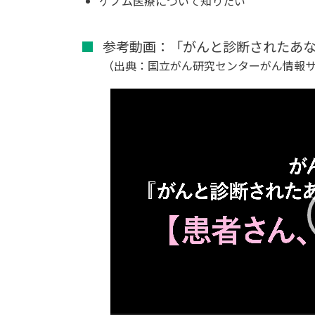
ゲノム医療について知りたい
参考動画：「がんと診断されたあ
（出典：国立がん研究センターがん情報
動
画
プ
レ
ー
ヤ
ー