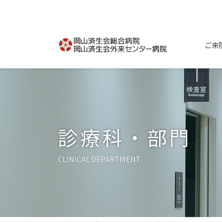
コ
ナ
ン
ビ
テ
ゲ
ン
ー
ご来
ツ
シ
へ
ョ
ス
ン
キ
に
ッ
移
プ
動
診療科・部門
CLINICAL DEPARTMENT