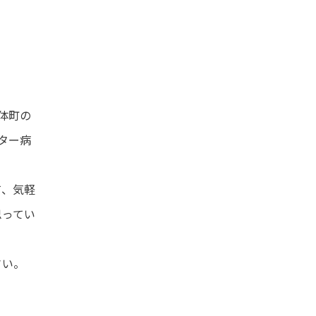
体町の
ター病
て、気軽
思ってい
さい。