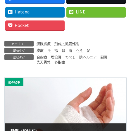
Hatena
LINE
Pocket
保険診療
形成・美容外科
カテゴリー
皮膚
手
指
耳
臍
へそ
足
部位タグ
合指症
埋没耳
でべそ
臍ヘルニア
副耳
症状タグ
先天異常
多指症
前の記事
熱傷（やけど）