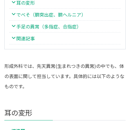
耳の変形
日
時
:
でべそ（臍突出症、臍ヘルニア）
手足の異常（多指症、合指症）
関連記事
形成外科では、先天異常(生まれつきの異常)の中でも、体
の表面に関して担当しています。具体的には以下のような
ものです。
耳の変形