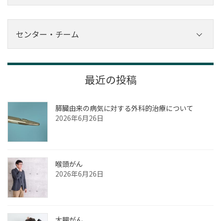
内科
外科
センター・チーム
その他診療科
センター
チーム
最近の投稿
膵臓由来の病気に対する外科的治療について
2026年6月26日
喉頭がん
2026年6月26日
大腸がん