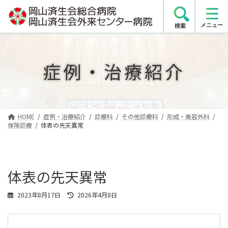
コ
ナ
ン
ビ
検索
テ
ゲ
ン
ー
ツ
シ
症例・治療紹介
へ
ョ
ス
ン
キ
に
ッ
移
プ
動
HOME
症例・治療紹介
診療科
その他診療科
形成・美容外科
保険診療
体表の先天異常
体表の先天異常
最
2023年8月17日
2026年4月8日
終
更
新