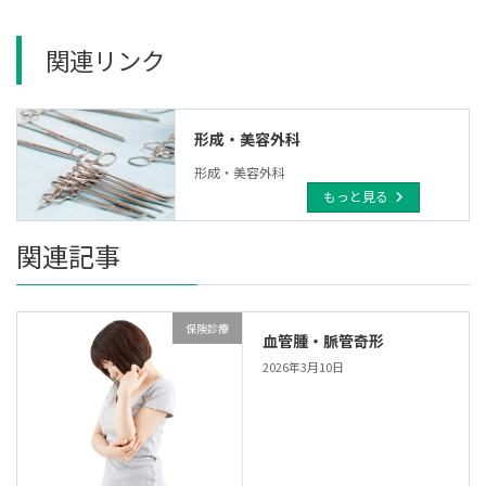
関連リンク
形成・美容外科
形成・美容外科
もっと見る
関連記事
保険診療
血管腫・脈管奇形
2026年3月10日