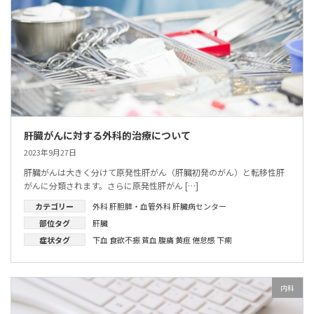
肝臓がんに対する外科的治療について
2023年9月27日
肝臓がんは大きく分けて原発性肝がん（肝臓初発のがん）と転移性肝
がんに分類されます。さらに原発性肝がん […]
カテゴリー
外科
肝胆膵・血管外科
肝臓病センター
部位タグ
肝臓
症状タグ
下血
食欲不振
貧血
腹痛
黄疸
倦怠感
下痢
内科