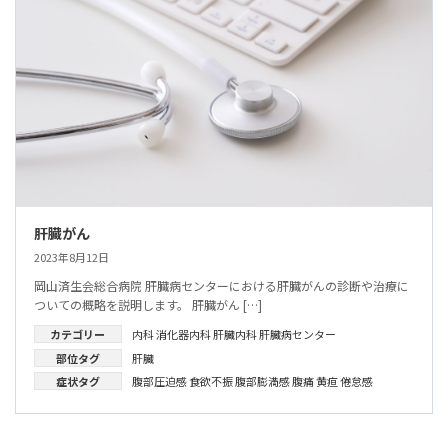
肝臓がん
2023年8月12日
岡山済生会総合病院 肝臓病センターにおける肝臓がんの診断や治療に
ついての概略を説明します。 肝臓がん […]
カテゴリー
内科
消化器内科
肝臓内科
肝臓病センター
部位タグ
肝臓
症状タグ
腹部圧迫感
食欲不振
腹部膨満感
腹痛
黄疸
倦怠感