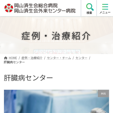
コ
ナ
ン
ビ
検索
テ
ゲ
ン
ー
ツ
シ
症例・治療紹介
へ
ョ
ス
ン
キ
に
ッ
移
プ
動
HOME
症例・治療紹介
センター・チーム
センター
肝臓病センター
肝臓病センター
外科