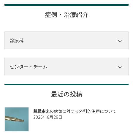
症例・治療紹介
診療科
内科
外科
センター・チーム
その他診療科
センター
ゲノム医療センター
最近の投稿
腎臓病センター
膵臓由来の病気に対する外科的治療について
糖尿病センター
2026年6月26日
内視鏡センター