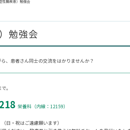
炎症性腸疾患）勉強会
患）勉強会
がら、患者さん同士の交流をはかりませんか？
まで。
218
栄養科（内線：12159）
00 （日・祝はご遠慮願います）