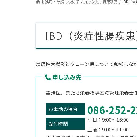
HOME
当院について
イベント・健康教室
IBD（
IBD（炎症性腸疾
潰瘍性大腸炎とクローン病について勉強しな
申し込み先
主治医、または栄養指導室の管理栄養士
086-252-2
お電話の場合
平日：9:00～16:00
受付時間
土曜：9:00～11: