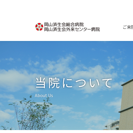
コ
ナ
ン
ビ
テ
ゲ
ン
ー
ご来
ツ
シ
へ
ョ
ス
ン
キ
に
ッ
移
プ
動
当院について
About Us