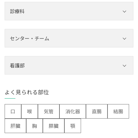
診療科
内科
外科
センター・チーム
その他診療科
センター
心療科・神経科
チーム
看護部
小児科
看護部
整形外科
よく見られる部位
形成・美容外科
脳神経外科
口
喉
気管
消化器
直腸
結腸
皮膚科
肝臓
胸
膵臓
顎
泌尿器科
産婦人科