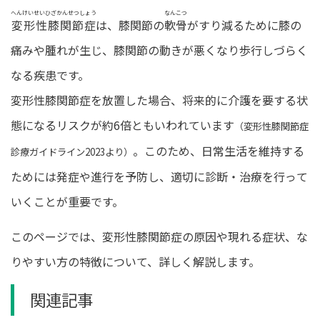
更
へんけいせいひざかんせつしょう
なんこつ
新
変形性膝関節症
は、膝関節の
軟骨
がすり減るために膝の
日
時
痛みや腫れが生じ、膝関節の動きが悪くなり歩行しづらく
:
なる疾患です。
変形性膝関節症を放置した場合、将来的に介護を要する状
態になるリスクが約6倍ともいわれています
（変形性膝関節症
。このため、日常生活を維持する
診療ガイドライン2023より）
ためには発症や進行を予防し、適切に診断・治療を行って
いくことが重要です。
このページでは、変形性膝関節症の原因や現れる症状、な
りやすい方の特徴について、詳しく解説します。
関連記事