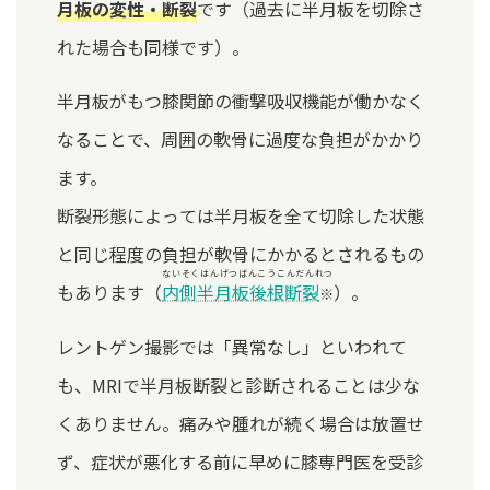
月板の変性・断裂
です（過去に半月板を切除さ
れた場合も同様です）。
半月板がもつ膝関節の衝撃吸収機能が働かなく
なることで、周囲の軟骨に過度な負担がかかり
ます。
断裂形態によっては半月板を全て切除した状態
と同じ程度の負担が軟骨にかかるとされるもの
ないそくはんげつばんこうこんだんれつ
もあります（
内側半月板後根断裂
）。
※
レントゲン撮影では「異常なし」といわれて
も、MRIで半月板断裂と診断されることは少な
くありません。痛みや腫れが続く場合は放置せ
ず、症状が悪化する前に早めに膝専門医を受診