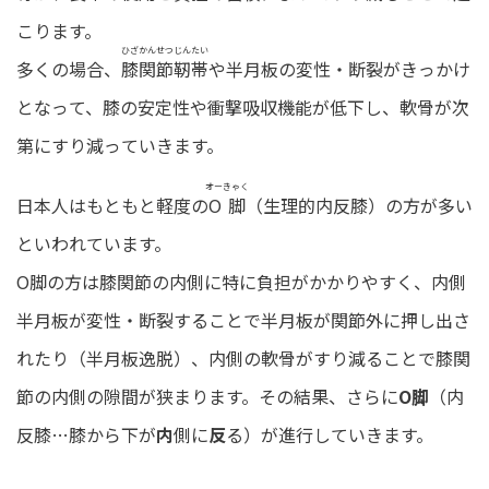
こります。
ひざかんせつじんたい
多くの場合、
膝関節靭帯
や半月板の変性・断裂がきっかけ
となって、膝の安定性や衝撃吸収機能が低下し、軟骨が次
第にすり減っていきます。
オーきゃく
日本人はもともと軽度の
O脚
（生理的内反膝）の方が多い
といわれています。
O脚の方は膝関節の内側に特に負担がかかりやすく、内側
半月板が変性・断裂することで半月板が関節外に押し出さ
れたり（半月板逸脱）、内側の軟骨がすり減ることで膝関
節の内側の隙間が狭まります。その結果、さらに
O脚
（内
反膝…膝から下が
内
側に
反
る）が進行していきます。