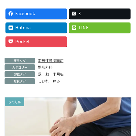
Facebook
X
Hatena
LINE
Pocket
変形性膝関節症
疾患タグ
整形外科
カテゴリー
足
膝
半月板
部位タグ
しびれ
痛み
症状タグ
前の記事