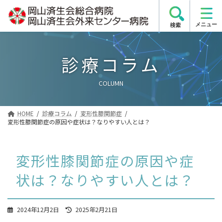
コ
ナ
ン
ビ
検索
テ
ゲ
ン
ー
ツ
シ
診療コラム
へ
ョ
ス
ン
COLUMN
キ
に
ッ
移
プ
動
HOME
診療コラム
変形性膝関節症
変形性膝関節症の原因や症状は？なりやすい人とは？
変形性膝関節症の原因や症
状は？なりやすい人とは？
最
2024年12月2日
2025年2月21日
終