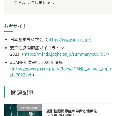
するようにしましょう。
参考サイト
日本整形外科学会（
https://www.joa.or.jp/
）
変形性膝関節症ガイドライン
2023（
https://minds.jcqhc.or.jp/summary/c00793/
）
JOANR年次報告 2022年度版
(
https://www.joa.or.jp/joa/files/JOANR_annual_repo
rt_2022.pdf
)
関連記事
変形性膝関節症
変形性膝関節症の診断と治療法
は？手術は必要？