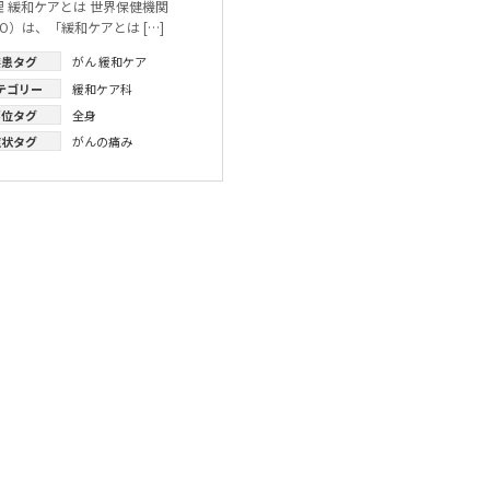
理 緩和ケアとは 世界保健機関
O）は、「緩和ケアとは […]
疾患タグ
がん
緩和ケア
テゴリー
緩和ケア科
部位タグ
全身
症状タグ
がんの痛み