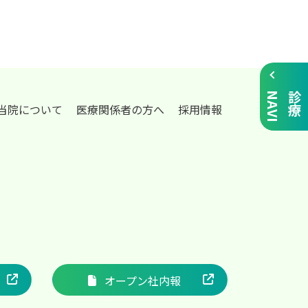
I
診
療
N
A
V
当院について
医療関係者の方へ
採用情報
オープン社内報