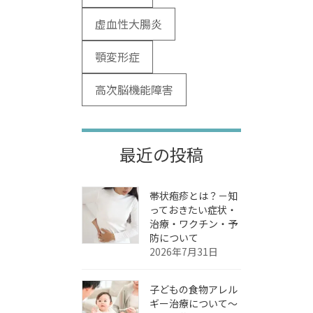
虚血性大腸炎
顎変形症
高次脳機能障害
最近の投稿
帯状疱疹とは？－知
っておきたい症状・
治療・ワクチン・予
防について
2026年7月31日
子どもの食物アレル
ギー治療について～