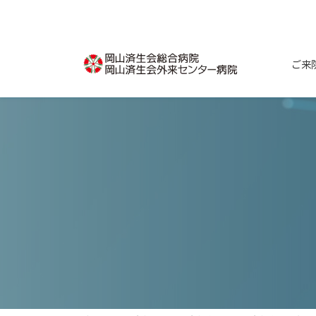
コ
ナ
ン
ビ
テ
ゲ
ン
ー
ご来
ツ
シ
へ
ョ
ス
ン
キ
に
ッ
移
プ
動