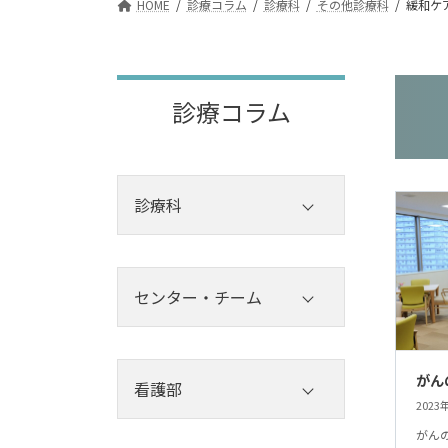
HOME
診療コラム
診療科
その他診療科
緩和ケ
診療コラム
診療科
内科
外科
センター・チーム
その他診療科
センター
心療科・神経科
がん
チーム
看護部
2023
小児科
がん
看護部