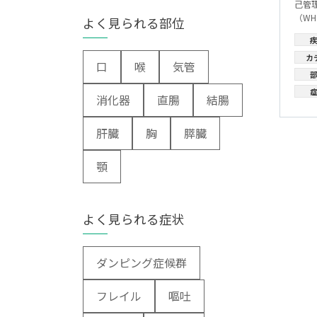
己管
整形外科
（WH
よく見られる部位
形成・美容外科
カ
脳神経外科
口
喉
気管
皮膚科
消化器
直腸
結腸
泌尿器科
肝臓
胸
膵臓
産婦人科
顎
眼科
耳鼻咽喉科
よく見られる症状
放射線科
ダンピング症候群
麻酔科
リハビリテーション科
フレイル
嘔吐