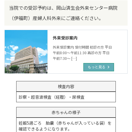
当院での受診予約は、岡山済生会外来センター病院
（伊福町）産婦人科外来にご連絡ください。
外来受診案内
外来受診案内 受付時間 初診の方 平日
午前8:00～午前11:30 再診の方 平日
午前7:30～ […]
もっと見る
検査内容
診察・超音波検査（経腟）・尿検査
赤ちゃんの様子
妊娠5週ごろ 胎嚢（赤ちゃんが入っている袋）を
確認できるようになります。