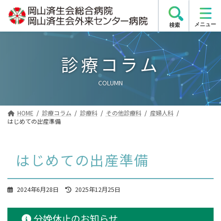
コ
ナ
ン
ビ
検索
テ
ゲ
ン
ー
ツ
シ
診療コラム
へ
ョ
ス
ン
COLUMN
キ
に
ッ
移
プ
動
HOME
診療コラム
診療科
その他診療科
産婦人科
はじめての出産準備
はじめての出産準備
最
2024年6月28日
2025年12月25日
終
更
新
分娩休止のお知らせ