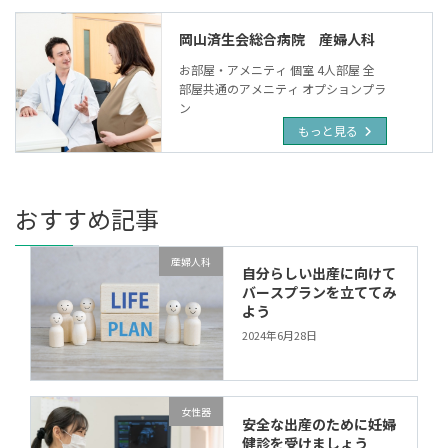
岡山済生会総合病院 産婦人科
お部屋・アメニティ 個室 4人部屋 全
部屋共通のアメニティ オプションプラ
ン
もっと見る
おすすめ記事
産婦人科
自分らしい出産に向けて
バースプランを立ててみ
よう
2024年6月28日
女性器
安全な出産のために妊婦
健診を受けましょう