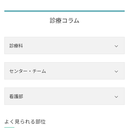
診療コラム
診療科
内科
外科
センター・チーム
その他診療科
センター
チーム
看護部
看護部
よく見られる部位