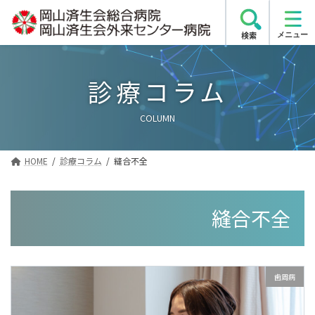
コ
ナ
ン
ビ
検索
テ
ゲ
ン
ー
ツ
シ
診療コラム
へ
ョ
ス
ン
COLUMN
キ
に
ッ
移
プ
動
HOME
診療コラム
縫合不全
縫合不全
歯周病