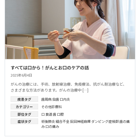
すべては口から！がんとお口のケアの話
2025年6月4日
がんの治療には、手術、放射線治療、免疫療法、抗がん剤治療など、
さまざまな方法があります。がんの治療中 […]
疾患タグ
歯周病
虫歯
口内炎
カテゴリー
その他診療科
部位タグ
口
食道
歯
口腔
症状タグ
術後肺炎
縫合不全
反回神経麻痺
ダンピング症候群
歯の痛
み
口の痛み