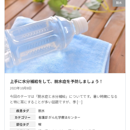
脱水
上手に水分補給をして、脱水症を予防しましょう！
2023年10月8日
今回のテーマは「脱水症と水分補給」についてです。暑い時期になる
と特に耳にすることが多い話題ですが、季 […]
疾患タグ
脱水
カテゴリー
看護部
がん化学療法センター
部位タグ
喉