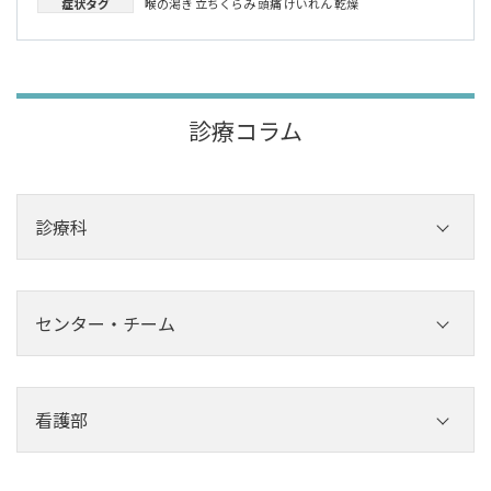
症状タグ
喉の渇き
立ちくらみ
頭痛
けいれん
乾燥
診療コラム
診療科
内科
外科
センター・チーム
その他診療科
センター
チーム
看護部
看護部