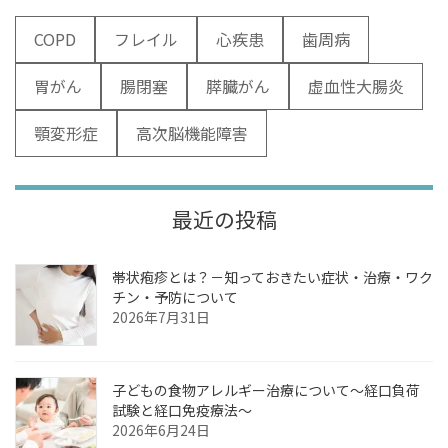
COPD
フレイル
心疾患
歯周病
胃がん
腸閉塞
膵臓がん
虚血性大腸炎
顎変形症
高次脳機能障害
最近の投稿
帯状疱疹とは？－知っておきたい症状・治療・ワク
チン・予防について
2026年7月31日
子どもの食物アレルギー治療について～経口負荷
試験と経口免疫療法～
2026年6月24日