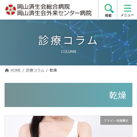
コ
ナ
ン
ビ
検索
テ
ゲ
ン
ー
ツ
シ
診療コラム
へ
ョ
ス
ン
COLUMN
キ
に
ッ
移
プ
動
HOME
診療コラム
乾燥
乾燥
アトピー性皮膚炎