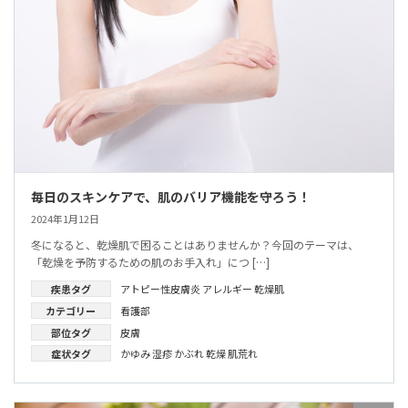
毎日のスキンケアで、肌のバリア機能を守ろう！
2024年1月12日
冬になると、乾燥肌で困ることはありませんか？今回のテーマは、
「乾燥を予防するための肌のお手入れ」につ […]
疾患タグ
アトピー性皮膚炎
アレルギー
乾燥肌
カテゴリー
看護部
部位タグ
皮膚
症状タグ
かゆみ
湿疹
かぶれ
乾燥
肌荒れ