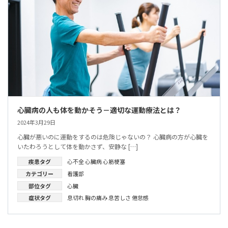
心臓病の人も体を動かそう－適切な運動療法とは？
2024年3月29日
心臓が悪いのに運動をするのは危険じゃないの？ 心臓病の方が心臓を
いたわろうとして体を動かさず、安静な […]
疾患タグ
心不全
心臓病
心筋梗塞
カテゴリー
看護部
部位タグ
心臓
症状タグ
息切れ
胸の痛み
息苦しさ
倦怠感