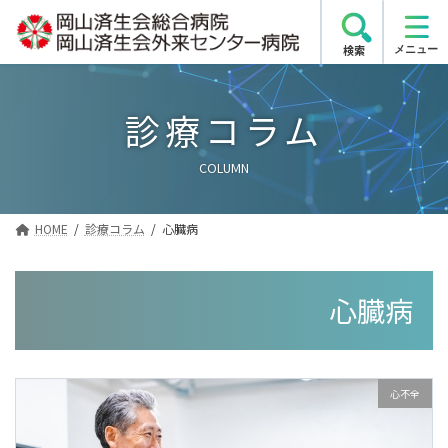
コ
ナ
ン
ビ
検索
テ
ゲ
ン
ー
ツ
シ
診療コラム
へ
ョ
ス
ン
COLUMN
キ
に
ッ
移
プ
動
HOME
診療コラム
心臓病
心臓病
心不全