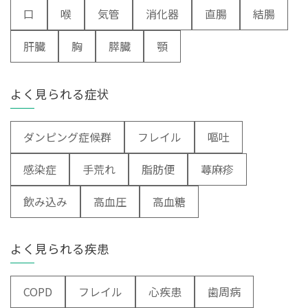
口
喉
気管
消化器
直腸
結腸
肝臓
胸
膵臓
顎
よく見られる症状
ダンピング症候群
フレイル
嘔吐
感染症
手荒れ
脂肪便
蕁麻疹
飲み込み
高血圧
高血糖
よく見られる疾患
COPD
フレイル
心疾患
歯周病