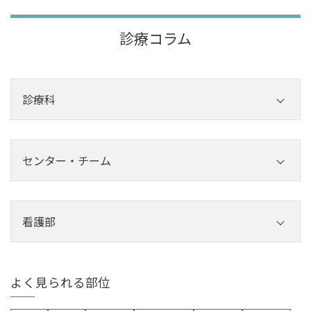
診療コラム
診療科
内科
外科
センター・チーム
その他診療科
センター
チーム
看護部
看護部
よく見られる部位