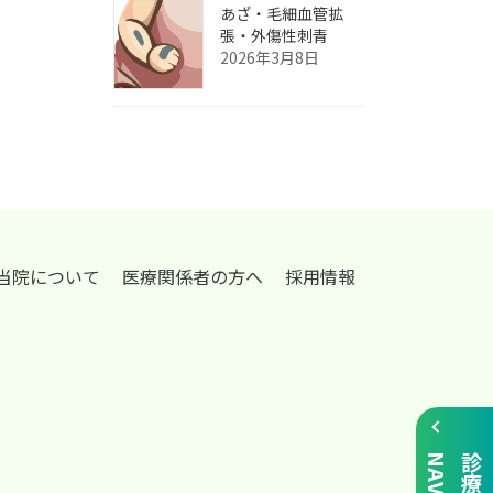
あざ‧毛細血管拡
張‧外傷性刺青
2026年3月8日
当院について
医療関係者の方へ
採用情報
I
診
療
N
A
V