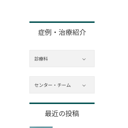
症例・治療紹介
診療科
内科
外科
センター・チーム
その他診療科
センター
チーム
最近の投稿