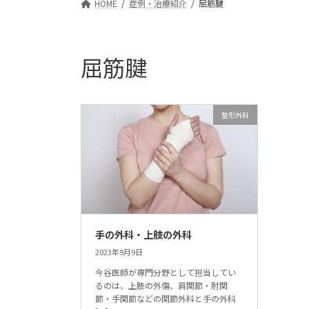
HOME
症例・治療紹介
屈筋腱
屈筋腱
整形外科
手の外科・上肢の外科
2023年9月9日
今谷医師が専門分野として担当してい
るのは、上肢の外傷、肩関節・肘関
節・手関節などの関節外科と手の外科