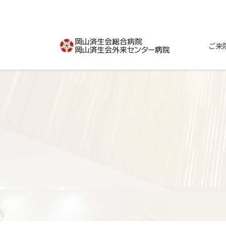
コ
ナ
ン
ビ
テ
ゲ
ン
ー
ご来
ツ
シ
へ
ョ
ス
ン
キ
に
ッ
移
プ
動