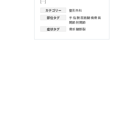
[…]
カテゴリー
整形外科
部位タグ
手
指
腕
屈筋腱
橈骨
肩
関節
肘関節
症状タグ
骨折
腱断裂