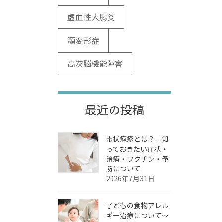
虚血性大腸炎
顎変形症
高次脳機能障害
最近の投稿
帯状疱疹とは？－知
っておきたい症状・
治療・ワクチン・予
防について
2026年7月31日
子どもの食物アレル
ギー治療について～