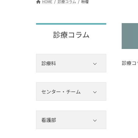
HOME
診療コラム
粉瘤
診療コラム
診療コ
診療科
内科
外科
センター・チーム
その他診療科
センター
チーム
看護部
看護部