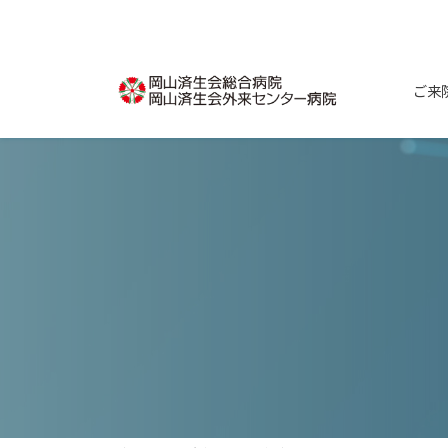
コ
ナ
ン
ビ
テ
ゲ
ン
ー
ご来
ツ
シ
へ
ョ
ス
ン
キ
に
ッ
移
プ
動