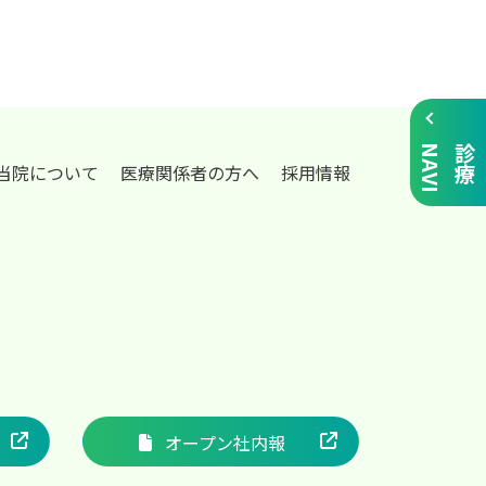
I
診
療
N
A
V
当院について
医療関係者の方へ
採用情報
オープン社内報