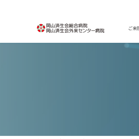
コ
ナ
ン
ビ
テ
ゲ
ン
ー
ご来
ツ
シ
へ
ョ
ス
ン
キ
に
ッ
移
プ
動