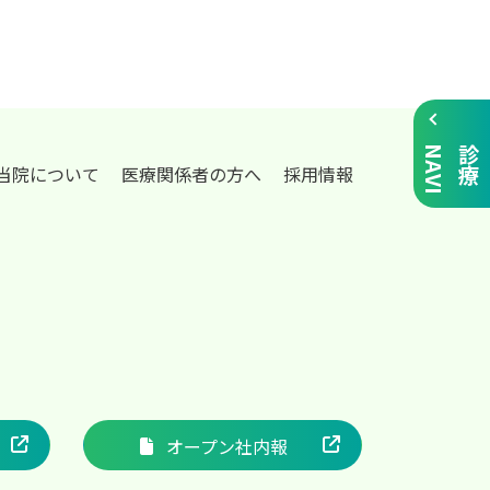
I
診
療
N
A
V
当院について
医療関係者の方へ
採用情報
オープン社内報