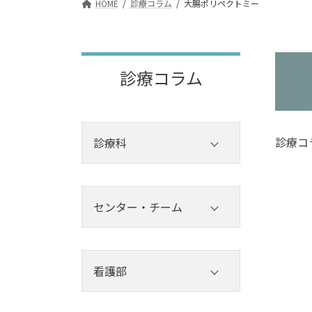
HOME
診療コラム
大腸ポリペクトミー
診療コラム
診療コ
診療科
内科
外科
センター・チーム
その他診療科
センター
チーム
看護部
看護部