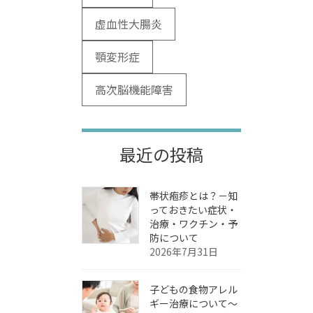
虚血性大腸炎
顎変形症
高次脳機能障害
最近の投稿
帯状疱疹とは？－知
っておきたい症状・
治療・ワクチン・予
防について
2026年7月31日
子どもの食物アレル
ギー治療について～