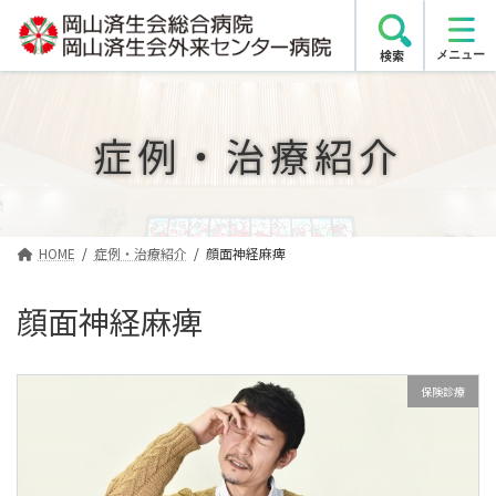
コ
ナ
ン
ビ
検索
テ
ゲ
ン
ー
ツ
シ
症例・治療紹介
へ
ョ
ス
ン
キ
に
ッ
移
プ
動
HOME
症例・治療紹介
顔面神経麻痺
顔面神経麻痺
保険診療