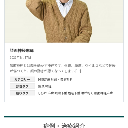
顔面神経麻痺
2023年9月17日
顔面神経とは顔を動かす神経です。外傷、腫瘍、ウイルスなどで神経
が傷つくと、顔の動きが悪くなってしまい […]
カテゴリー
保険診療
形成・美容外科
部位タグ
顔
頭
神経
症状タグ
しびれ
麻痺
眼瞼下垂
眉毛下垂
眼が乾く
顔面神経麻痺
症例・治療紹介