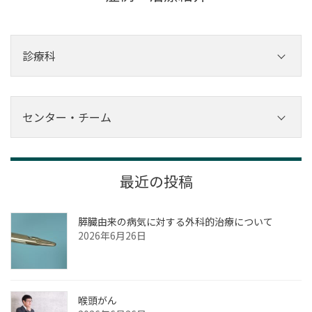
診療科
内科
外科
センター・チーム
その他診療科
センター
チーム
最近の投稿
膵臓由来の病気に対する外科的治療について
2026年6月26日
喉頭がん