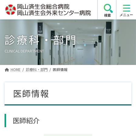
コ
ナ
ン
ビ
検索
テ
ゲ
ン
ー
ツ
シ
診療科・部門
へ
ョ
ス
ン
CLINICAL DEPARTMENT
キ
に
ッ
移
プ
動
HOME
診療科・部門
医師情報
医師情報
医師紹介