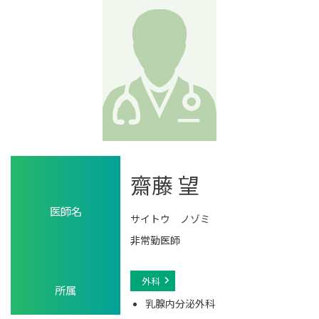
齋藤 望
医師名
サイトウ ノゾミ
非常勤医師
外科
所属
乳腺内分泌外科