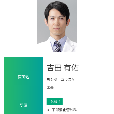
吉田 有佑
医師名
ヨシダ ユウスケ
医長
外科
所属
下部消化管外科