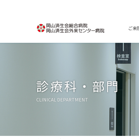
コ
ナ
ン
ビ
テ
ゲ
ン
ー
ご来
ツ
シ
へ
ョ
ス
ン
キ
に
ッ
移
プ
動
診療科・部門
CLINICAL DEPARTMENT