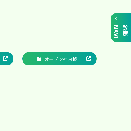
I
診
療
N
A
V
オープン社内報