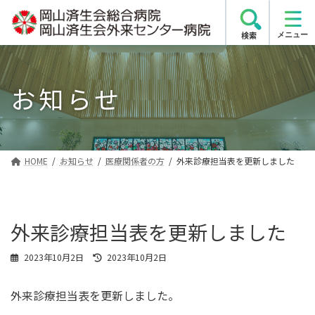
コ
ナ
ン
ビ
検索
テ
ゲ
ン
ー
ツ
シ
お知らせ
へ
ョ
ス
ン
キ
に
ッ
移
プ
動
HOME
お知らせ
医療関係者の方
外来診療担当表を更新しました
外来診療担当表を更新しました
最
2023年10月2日
2023年10月2日
終
更
外来診療担当表を更新しました。
新
日