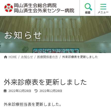
コ
ナ
ン
ビ
検索
テ
ゲ
ン
ー
ツ
シ
お知らせ
へ
ョ
ス
ン
キ
に
ッ
移
プ
動
HOME
お知らせ
医療関係者の方
外来診療表を更新しました
外来診療表を更新しました
最
2022年12月28日
2022年12月28日
終
更
外来診療担当表を更新しました。
新
日