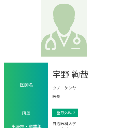
宇野 絢哉
医師名
ウノ ケンヤ
医長
所属
整形外科
自治医科大学
出身校・卒業年