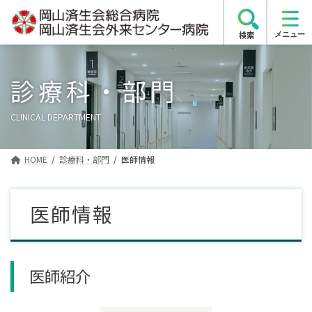
コ
ナ
ン
ビ
検索
テ
ゲ
ン
ー
ツ
シ
診療科・部門
へ
ョ
ス
ン
CLINICAL DEPARTMENT
キ
に
ッ
移
プ
動
HOME
診療科・部門
医師情報
医師情報
医師紹介