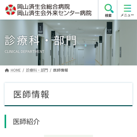
コ
ナ
ン
ビ
検索
テ
ゲ
ン
ー
ツ
シ
診療科・部門
へ
ョ
ス
ン
CLINICAL DEPARTMENT
キ
に
ッ
移
プ
動
HOME
診療科・部門
医師情報
医師情報
医師紹介