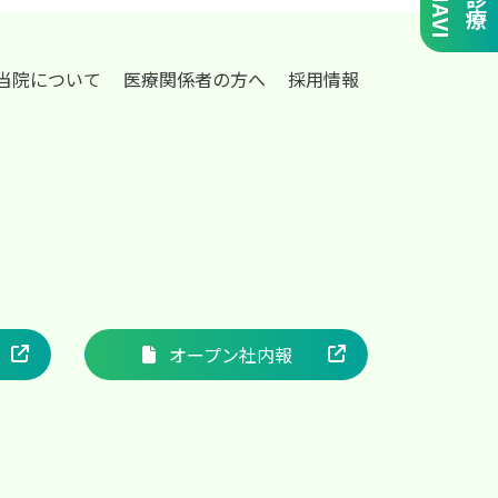
I
診
療
N
A
V
当院について
医療関係者の方へ
採用情報
オープン社内報