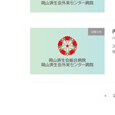
お知らせ
2
投
«
稿
ナ