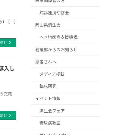
医療関係者の方
病診連携研修会
」 […]
岡山県済生会
へき地医療支援機構
読む
看護部からのお知らせ
患者さんへ
導入し
メディア掲載
臨床研究
）の充電
イベント情報
済生会フェア
読む
糖尿病教室
サロンさいせい