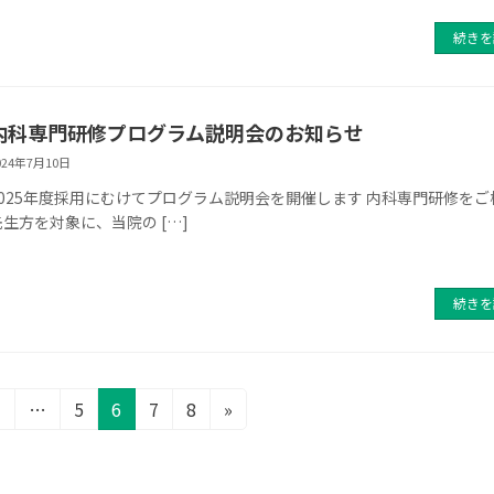
続きを
内科専門研修プログラム説明会のお知らせ
024年7月10日
2025年度採用にむけてプログラム説明会を開催します 内科専門研修をご
先生方を対象に、当院の […]
続きを
固
固
固
固
固
1
…
5
6
7
8
»
定
定
定
定
定
ペ
ペ
ペ
ペ
ペ
ー
ー
ー
ー
ー