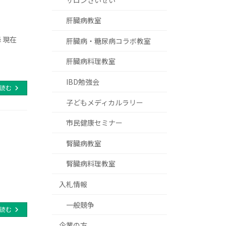
肝臓病教室
降 現在
肝臓病・糖尿病コラボ教室
肝臓病料理教室
IBD勉強会
読む
子どもメディカルラリー
市民健康セミナー
腎臓病教室
腎臓病料理教室
入札情報
一般競争
読む
企業の方