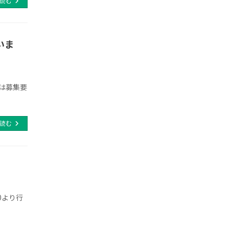
読む
いま
細は募集要
読む
0より行