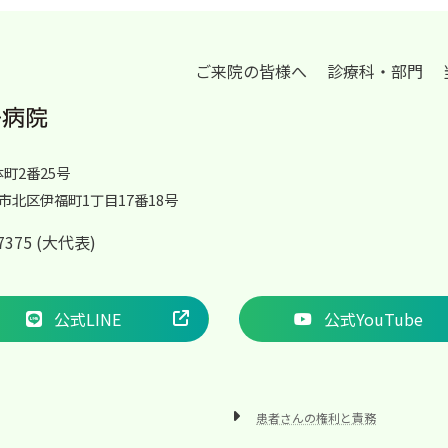
ジ
ジ
ジ
ジ
ジ
ご来院の皆様へ
診療科・部門
体町2番25号
岡山市北区伊福町1丁目17番18号
2-7375 (大代表)
公式LINE
公式YouTube
患者さんの権利と責務