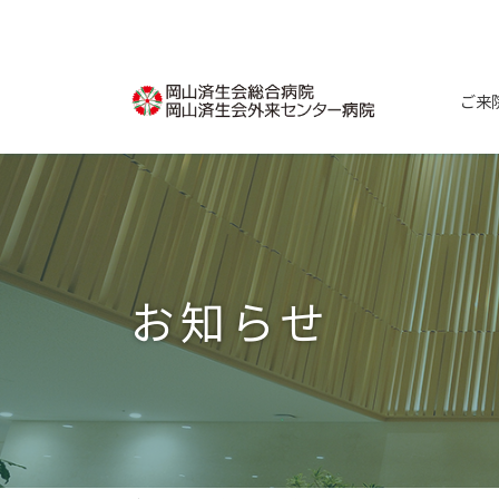
コ
ナ
ン
ビ
テ
ゲ
ン
ー
ご来
ツ
シ
へ
ョ
ス
ン
キ
に
ッ
移
プ
動
お知らせ