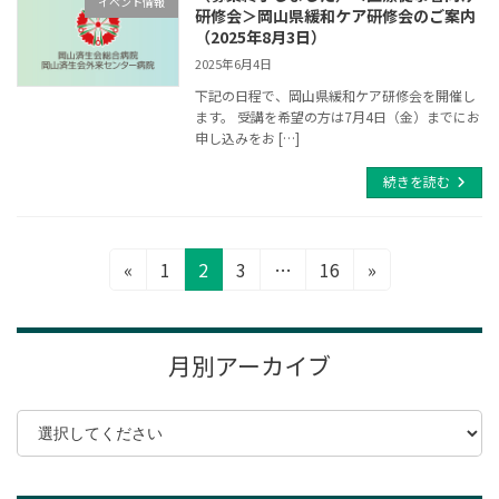
イベント情報
研修会＞岡山県緩和ケア研修会のご案内
（2025年8月3日）
2025年6月4日
下記の日程で、岡山県緩和ケア研修会を開催し
ます。 受講を希望の方は7月4日（金）までにお
申し込みをお […]
続きを読む
投
固
固
固
固
«
1
2
3
…
16
»
定
定
定
定
稿
ペ
ペ
ペ
ペ
ナ
ー
ー
ー
ー
月別アーカイブ
ビ
ジ
ジ
ジ
ジ
ゲ
ー
シ