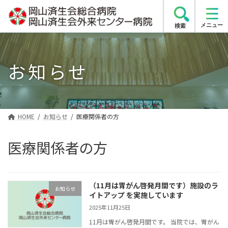
コ
ナ
ン
ビ
検索
テ
ゲ
ン
ー
ツ
シ
お知らせ
へ
ョ
ス
ン
キ
に
ッ
移
プ
動
HOME
お知らせ
医療関係者の方
医療関係者の方
（11月は胃がん啓発月間です）施設のラ
お知らせ
イトアップ を実施しています
2025年11月25日
11月は胃がん啓発月間です。 当院では、胃がん