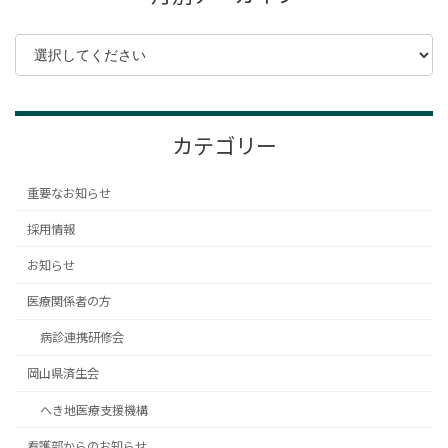
ビ
ジ
ジ
ジ
ジ
ジ
ゲ
ー
シ
ョ
カテゴリー
ン
重要なお知らせ
採用情報
お知らせ
医療関係者の方
病診連携研修会
岡山県済生会
へき地医療支援機構
看護部からのお知らせ