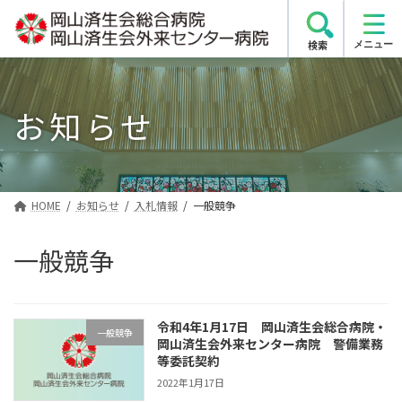
コ
ナ
ン
ビ
検索
テ
ゲ
ン
ー
ツ
シ
お知らせ
へ
ョ
ス
ン
キ
に
ッ
移
プ
動
HOME
お知らせ
入札情報
一般競争
一般競争
令和4年1月17日 岡山済生会総合病院・
一般競争
岡山済生会外来センター病院 警備業務
等委託契約
2022年1月17日