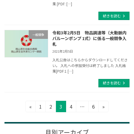
果 [PDF: […]
続きを読む
令和3年2月5日 物品調達等（大動脈内
一般競争
バルーンポンプ 1式）に係る一般競争入
札
2021年2月5日
入札公告はこちらからダウンロードしてくださ
い。 入札への参加受付は終了しました 入札結
果[PDF:1 […]
続きを読む
投
固
固
固
固
固
«
1
2
3
4
…
6
»
定
定
定
定
定
稿
ペ
ペ
ペ
ペ
ペ
ナ
ー
ー
ー
ー
ー
月別アーカイブ