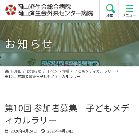
コ
ナ
ン
ビ
検索
テ
ゲ
ン
ー
ツ
シ
お知らせ
へ
ョ
ス
ン
キ
に
ッ
移
プ
動
HOME
お知らせ
イベント情報
子どもメディカルラリー
第10回 参加者募集－子どもメディカルラリー
第10回 参加者募集－子どもメデ
ィカルラリー
最
2026年4月24日
2026年4月24日
終