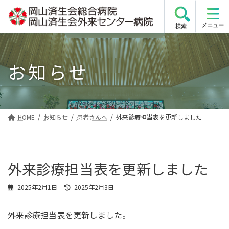
コ
ナ
ン
ビ
検索
テ
ゲ
ン
ー
ツ
シ
お知らせ
へ
ョ
ス
ン
キ
に
ッ
移
プ
動
HOME
お知らせ
患者さんへ
外来診療担当表を更新しました
外来診療担当表を更新しました
最
2025年2月1日
2025年2月3日
終
更
外来診療担当表を更新しました。
新
日