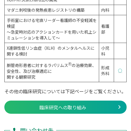
マダニ刺咬後の発熱疾患レジストリの構築
内科
手術室における宅直リーダー看護師の不安軽減を
検証
看護
〜急変時対応のアクションカードを用いた机上シ
部
ミュレーションを導入して〜
X連鎖性低リン血症（XLH）のメンタルヘルスに
小児
関する検討
科
Ⓡ
脈管奇形患者に対するラパリムス
の治療効果、
形成
○
安全性、及び治療適応に
外科
関する観察研究
その他の臨床研究については下記ページをご覧ください。
臨床研究への取り組み
問い合わせ先