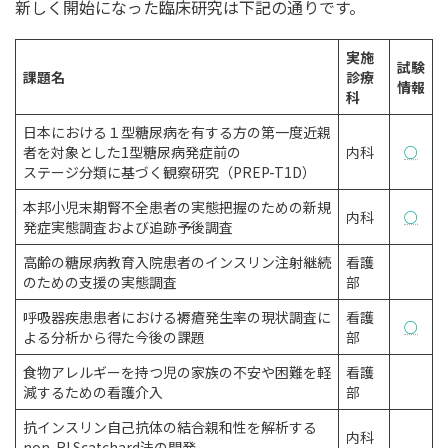
新しく開始になった臨床研究は下記の通りです。
時
:
実施
試験
課題名
診療
情報
科
日本における１型糖尿病を有する方の第一度近親
者を対象とした1型糖尿病発症前の
内科
○
ステージ分類に基づく観察研究（PREP-T1D）
本邦小児末期腎不全患者の実態把握のための新規
内科
○
発症実態調査および追跡予後調査
高齢の糖尿病教育入院患者のインスリン注射継続
看護
のための支援の実態調査
部
呼吸器疾患患者における褥瘡発生率の現状調査に
看護
○
よる分析から得た今後の課題
部
食物アレルギーを持つ児の家族の不安や困難を軽
看護
減するための看護介入
部
抗インスリン自己抗体の結合親和性を解析する
内科
non-RI Scatchard法の開発