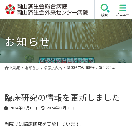
コ
ナ
ン
ビ
検索
テ
ゲ
ン
ー
ツ
シ
お知らせ
へ
ョ
ス
ン
キ
に
ッ
移
プ
動
HOME
お知らせ
患者さんへ
臨床研究の情報を更新しました
臨床研究の情報を更新しました
最
2024年11月18日
2024年11月18日
終
更
当院では臨床研究を実施しています。
新
日