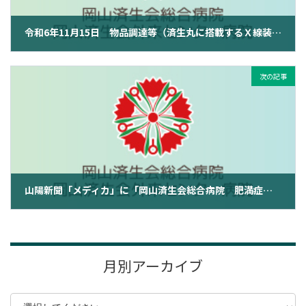
令和6年11月15日 物品調達等（済生丸に搭載するＸ線装置（胃部Ｘ線、胸部集検用Ｘ線、ＦＰＤ））に係る一般競争入札公告
2024年11月15日
次の記事
山陽新聞「メディカ」に「岡山済生会総合病院 肥満症外来を月、木曜に開設」の記事が掲載されました（2024年11月18日 朝刊）
2024年11月18日
月別アーカイブ