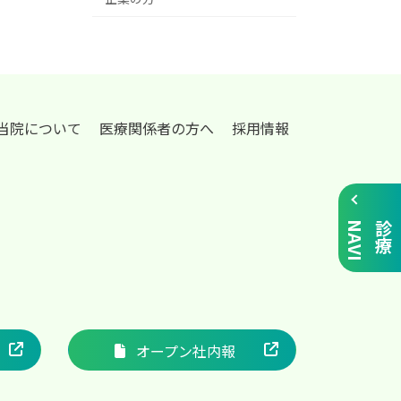
当院について
医療関係者の方へ
採用情報
I
診
療
N
A
V
オープン社内報