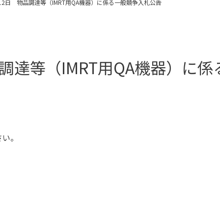
12日 物品調達等（IMRT用QA機器）に係る一般競争入札公告
品調達等（IMRT用QA機器）に係
さい。