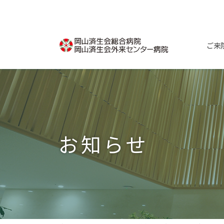
コ
ナ
ン
ビ
テ
ゲ
ン
ー
ご来
ツ
シ
へ
ョ
ス
ン
キ
に
ッ
移
プ
動
お知らせ