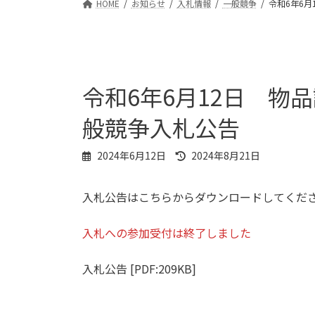
HOME
お知らせ
入札情報
一般競争
令和6年6月
令和6年6月12日 物
般競争入札公告
最
2024年6月12日
2024年8月21日
終
更
入札公告はこちらからダウンロードしてくだ
新
日
時
入札への参加受付は終了しました
:
入札公告 [PDF:209KB]