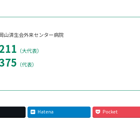
 岡山済生会外来センター病院
211
（大代表）
375
（代表）
Hatena
Pocket