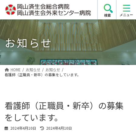
コ
ナ
ン
ビ
検索
テ
ゲ
ン
ー
ツ
シ
お知らせ
へ
ョ
ス
ン
キ
に
ッ
移
プ
動
HOME
お知らせ
お知らせ
看護師（正職員・新卒）の募集をしています。
看護師（正職員・新卒）の募集
をしています。
最
2024年4月10日
2024年4月10日
終