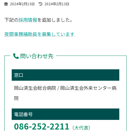
最
2024年2月13日
2024年2月13日
終
更
下記の
採用情報
を追加しました。
新
日
時
夜間事務補助員を募集しています
:
問い合わせ先
窓口
岡山済生会総合病院 / 岡山済生会外来センター病
院
電話番号
086-252-2211
（大代表）