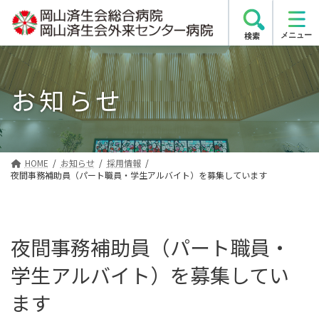
コ
ナ
ン
ビ
検索
テ
ゲ
ン
ー
ツ
シ
お知らせ
へ
ョ
ス
ン
キ
に
ッ
移
プ
動
HOME
お知らせ
採用情報
夜間事務補助員（パート職員・学生アルバイト）を募集しています
夜間事務補助員（パート職員・
学生アルバイト）を募集してい
ます