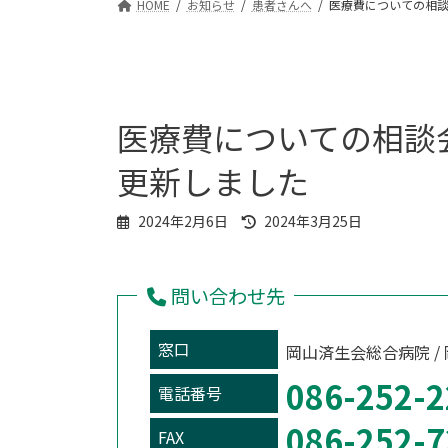
HOME
お知らせ
患者さんへ
医療費についての相
医療費についての相談
更新しました
最
2024年2月6日
2024年3月25日
終
更
新
問い合わせ先
日
時
:
窓口
岡山済生会総合病院 /
086-252-2
電話番号
086-252-7
FAX