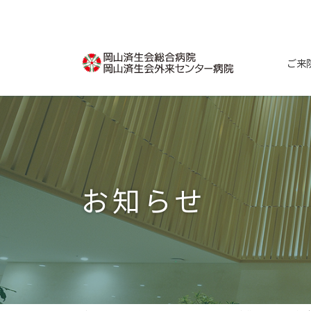
コ
ナ
ン
ビ
テ
ゲ
ン
ー
ご来
ツ
シ
へ
ョ
ス
ン
キ
に
ッ
移
プ
動
お知らせ