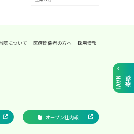
当院について
医療関係者の方へ
採用情報
I
診
療
N
A
V
オープン社内報