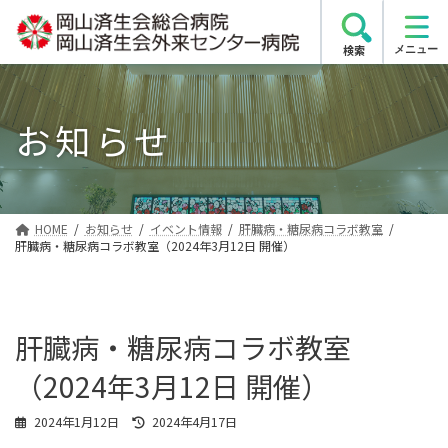
コ
ナ
ン
ビ
検索
テ
ゲ
ン
ー
ツ
シ
お知らせ
へ
ョ
ス
ン
キ
に
ッ
移
プ
動
HOME
お知らせ
イベント情報
肝臓病・糖尿病コラボ教室
肝臓病・糖尿病コラボ教室（2024年3月12日 開催）
肝臓病・糖尿病コラボ教室
（2024年3月12日 開催）
最
2024年1月12日
2024年4月17日
終