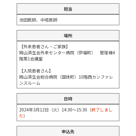
更
新
担当
日
時
池田医師、中塔医師
:
場所
【外来患者さん・ご家族】
岡山済生会外来センター病院（伊福町） 管理棟4
階第1会議室
【入院患者さん】
岡山済生会総合病院（国体町）10階西カンファレ
ンスルーム
日時
2024年3月12日（火）14:30～15:30（
終了しまし
た
）
申込先