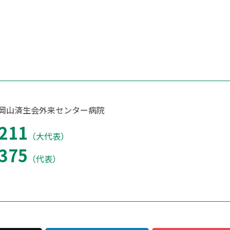
 岡山済生会外来センター病院
211
（大代表）
375
（代表）