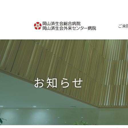
コ
ナ
ン
ビ
テ
ゲ
ン
ー
ご来
ツ
シ
へ
ョ
ス
ン
キ
に
ッ
移
プ
動
お知らせ