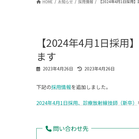
HOME
お知らせ
採用情報
【2024年4月1日採
【2024年4月1日採
ます
最
2023年4月26日
2023年4月26日
終
更
下記の
採用情報
を追加しました。
新
日
時
2024年4月1日採用、診療放射線技師（新卒）
:
問い合わせ先