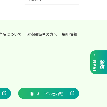
当院について
医療関係者の方へ
採用情報
I
診
療
N
A
V
オープン社内報