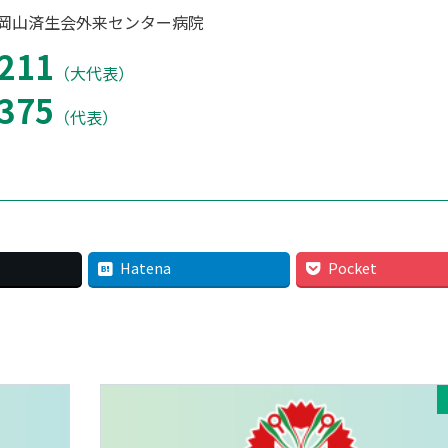
 岡山済生会外来センター病院
211
（大代表）
375
（代表）
Hatena
Pocket