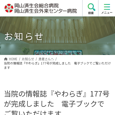
コ
ナ
ン
ビ
検索
テ
ゲ
ン
ー
ツ
シ
お知らせ
へ
ョ
ス
ン
キ
に
ッ
移
プ
動
HOME
お知らせ
患者さんへ
当院の情報誌『やわらぎ』177号が完成しました 電子ブックでご覧いただけ
ます
当院の情報誌『やわらぎ』177号
が完成しました 電子ブックで
ご覧いただけます