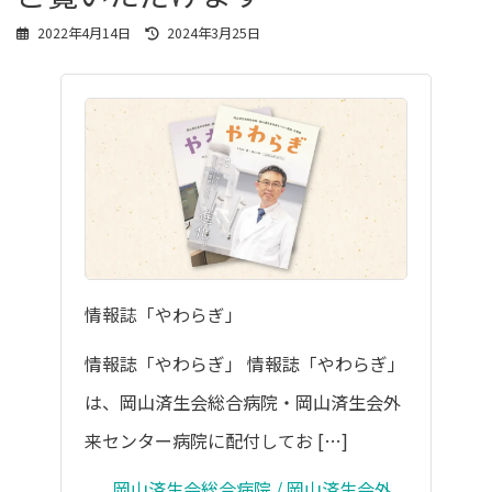
最
2022年4月14日
2024年3月25日
終
更
新
日
時
:
情報誌「やわらぎ」
情報誌「やわらぎ」 情報誌「やわらぎ」
は、岡山済生会総合病院・岡山済生会外
来センター病院に配付してお […]
岡山済生会総合病院 / 岡山済生会外