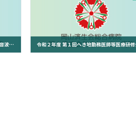
令和2年10月9日 物品調達等（心カテ・超音波画像/レポート管理システム更新 一式）に係る一般競争入札
2020年10月31日