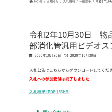
HOME
お知らせ
入札情報
一般競争
令和2年1
令和2年10月30日 
部消化管汎用ビデオス
最
2020年10月30日
2020年10月30日
終
更
入札公告はこちらからダウンロードしてくだ
新
日
入札への参加受付は終了しました
時
:
入札結果 [PDF:153KB]