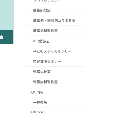
肝臓病教室
肝臓病・糖尿病コラボ教室
肝臓病料理教室
令和２年度 第１回へき地勤務医師等医療研修会を開催しました！
IBD勉強会
子どもメディカルラリー
市民健康セミナー
腎臓病教室
腎臓病料理教室
入札情報
一般競争
企業の方