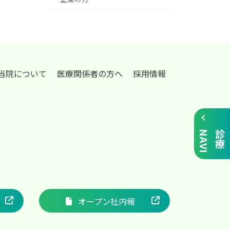
当院について
医療関係者の方へ
採用情報
I
診
療
N
A
V
オープン社内報