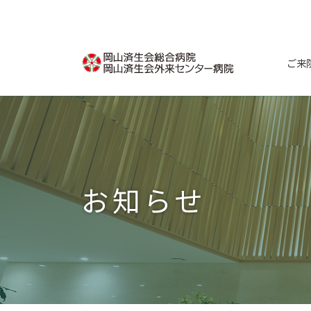
コ
ナ
ン
ビ
テ
ゲ
ン
ー
ご来
ツ
シ
へ
ョ
ス
ン
キ
に
ッ
移
プ
動
お知らせ