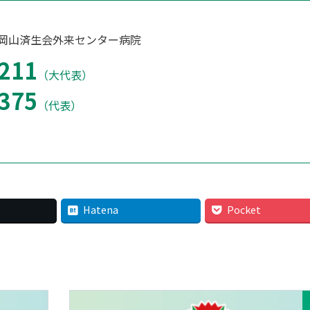
 岡山済生会外来センター病院
211
（大代表）
375
（代表）
Hatena
Pocket