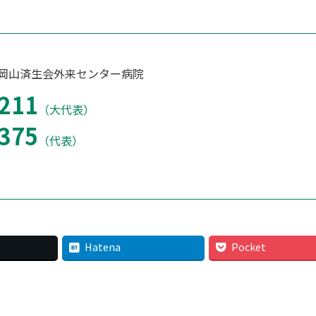
 岡山済生会外来センター病院
211
（大代表）
375
（代表）
Hatena
Pocket