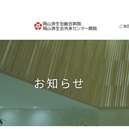
コ
ナ
ン
ビ
テ
ゲ
ン
ー
ご来
ツ
シ
へ
ョ
ス
ン
キ
に
ッ
移
プ
動
お知らせ