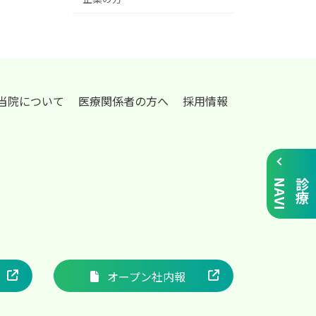
当院について
医療関係者の方へ
採用情報
I
診
療
N
A
V
オープン社内報