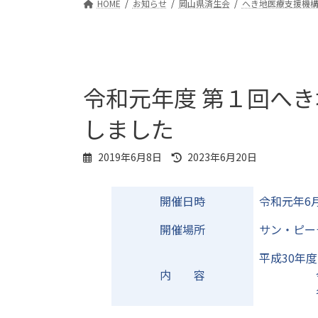
HOME
お知らせ
岡山県済生会
へき地医療支援機
令和元年度 第１回へ
しました
最
2019年6月8日
2023年6月20日
終
更
新
開催日時
令和元年6月
日
時
開催場所
サン・ピー
:
平成30年
内 容
令和元年
各へき地